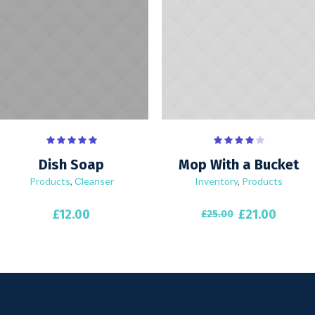
Dish Soap
Mop With a Bucket
Products
,
Сleanser
Inventory
,
Products
Original
Curren
£
12.00
£
21.00
£
25.00
price
price
was:
is:
£25.00.
£21.00