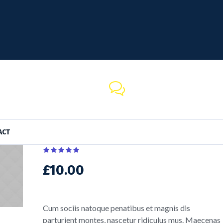
120 Bedford Rd.
QUESTIONS?
Katonah, NY 10536 20124
office@empirecleaning.n
Glass Cleaning Supplies
ACT
£
10.00
Cum sociis natoque penatibus et magnis dis
parturient montes, nascetur ridiculus mus. Maecenas