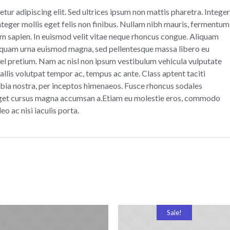
tur adipiscing elit. Sed ultrices ipsum non mattis pharetra. Integer
Integer mollis eget felis non finibus. Nullam nibh mauris, fermentum
um sapien. In euismod velit vitae neque rhoncus congue. Aliquam
s, quam urna euismod magna, sed pellentesque massa libero eu
vel pretium. Nam ac nisl non ipsum vestibulum vehicula vulputate
allis volutpat tempor ac, tempus ac ante. Class aptent taciti
ubia nostra, per inceptos himenaeos. Fusce rhoncus sodales
 eget cursus magna accumsan a.Etiam eu molestie eros, commodo
o ac nisi iaculis porta.
Sale!